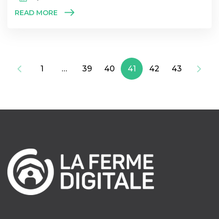
READ MORE
1
…
39
40
41
42
43