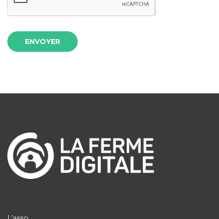
ENVOYER
L’asso