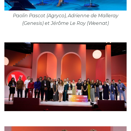
Paolin Pascot (Agryco), Adrienne de Malleray
(Genesis) et Jérôme Le Roy (Weenat)