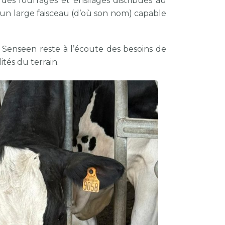
s des fourrages et ensilages distribués au
un large faisceau (d’où son nom) capable
. Senseen reste à l’écoute des besoins de
tés du terrain.