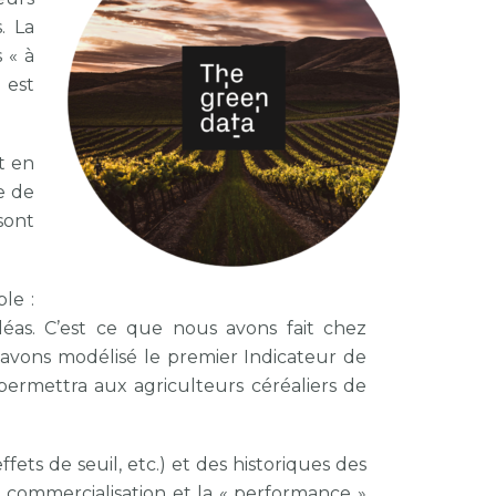
. La
 « à
 est
t en
e de
sont
ple :
éas. C’est ce que nous avons fait chez
 avons modélisé le premier Indicateur de
 permettra aux agriculteurs céréaliers de
fets de seuil, etc.) et des historiques des
de commercialisation et la « performance »