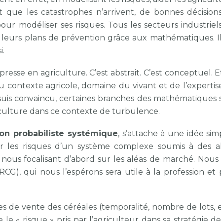
t que les catastrophes n’arrivent, de bonnes décisions
our modéliser ses risques. Tous les secteurs industriels
 leurs plans de prévention grâce aux mathématiques. Il
i.
presse en agriculture. C’est abstrait. C’est conceptuel. E
 contexte agricole, domaine du vivant et de l’expertis
n suis convaincu, certaines branches des mathématiques 
iculture dans ce contexte de turbulence.
on probabiliste systémique
, s’attache à une idée sim
er les risques d’un système complexe soumis à des al
 nous focalisant d’abord sur les aléas de marché. Nous
CG), qui nous l’espérons sera utile à la profession et
s de vente des céréales (temporalité, nombre de lots, ef
 le « risque » pris par l’agriculteur dans sa stratégie 