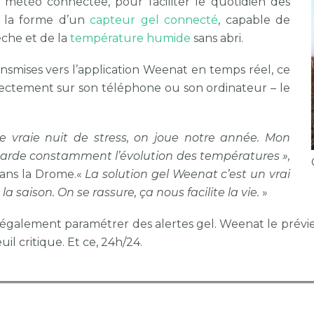
 la météo connectée, pour faciliter le quotidien des
nd la forme d’un
capteur gel connecté
, capable de
èche et de la
température humide
sans abri.
nsmises vers l’application Weenat en temps réel, ce
irectement sur son téléphone ou son ordinateur – le
ne vraie nuit de stress, on joue notre année. Mon
garde constamment l’évolution des températures »,
dans la Drome.«
La solution gel Weenat c’est un vrai
a saison. On se rassure, ça nous facilite la vie.
»
t également paramétrer des alertes gel. Weenat le prévi
l critique. Et ce, 24h/24.