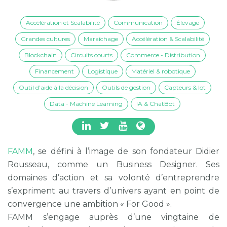
Accélération et Scalabilité
Communication
Élevage
Grandes cultures
Maraîchage
Accélération & Scalabilité
Blockchain
Circuits courts
Commerce - Distribution
Financement
Logistique
Matériel & robotique
Outil d’aide à la décision
Outils de gestion
Capteurs & Iot
Data - Machine Learning
IA & ChatBot
FAMM
, se défini à l’image de son fondateur Didier
Rousseau, comme un Business Designer. Ses
domaines d’action et sa volonté d’entreprendre
s’expriment au travers d’univers ayant en point de
convergence une ambition « For Good ».
FAMM s’engage auprès d’une vingtaine de