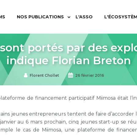
MS
NOS PUBLICATIONS
L'ASSO
L'ÉCOSYSTÈ
sont portés par des explo
indique Florian Breton
Florent Chollet
26 février 2016
ateforme de financement participatif Miimosa était l’in
tains jeunes entrepreneurs tentent de faire d’accorder le
2 janvier au 6 mars prochain, cinq jeunes start-up se 
xemple le cas de Miimosa, une plateforme de financeme